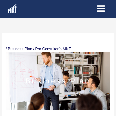
Ir
al
contenido
/
Business Plan
/ Por
Consultoría MKT
Business Plan