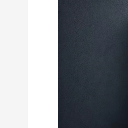
Mejor
Agencia
de
Marketing
Estratégico
en
Argentina