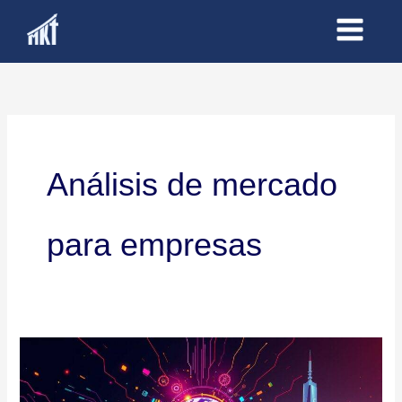
Ir
al
contenido
Análisis de mercado
para empresas
Más
Allá
del