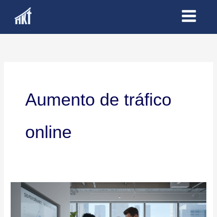
Ir
al
contenido
Aumento de tráfico
online
Expertos
en
Consultoría