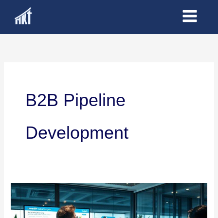
Ir
al
contenido
B2B Pipeline
Development
¿Sabes
Cómo
Exprimir