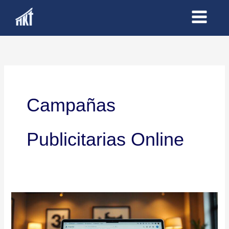
Ir
al
contenido
Campañas
Publicitarias Online
Google
Ads
Argentina: