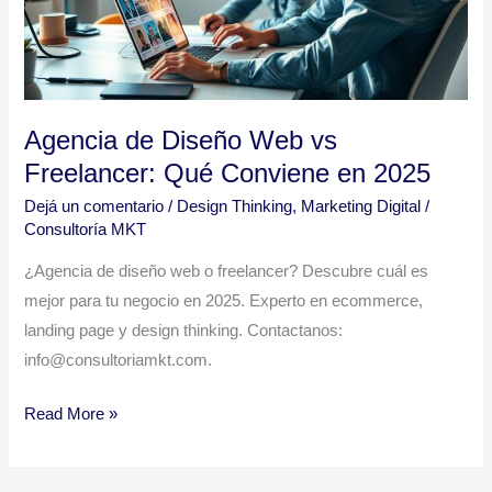
Freelancer:
Qué
Conviene
en
2025
Agencia de Diseño Web vs
Freelancer: Qué Conviene en 2025
Dejá un comentario
/
Design Thinking
,
Marketing Digital
/
Consultoría MKT
¿Agencia de diseño web o freelancer? Descubre cuál es
mejor para tu negocio en 2025. Experto en ecommerce,
landing page y design thinking. Contactanos:
info@consultoriamkt.com.
Read More »