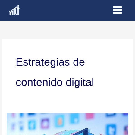
Ir
al
contenido
Estrategias de
contenido digital
Contenido
que
Conquista: