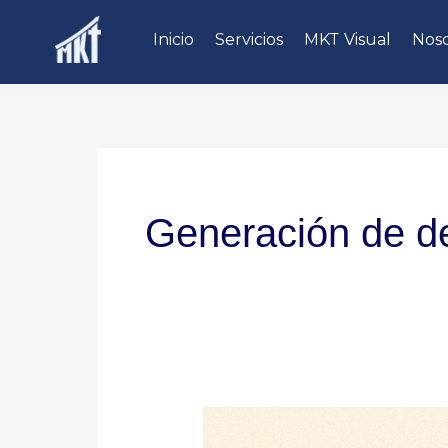
Ir
Inicio
Servicios
MKT Visual
Noso
al
contenido
Generación de 
Generación