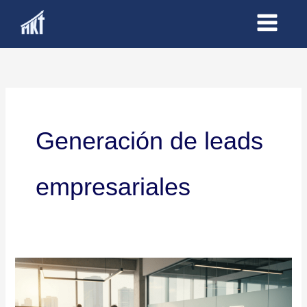
Ir
al
contenido
Generación de leads
empresariales
Especialistas
en
generación