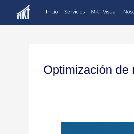
Ir
Inicio
Servicios
MKT Visual
Noso
al
contenido
Optimización de
Servicios