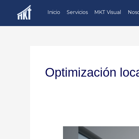
Ir
Inicio
Servicios
MKT Visual
Noso
al
contenido
Optimización loc
Expertos