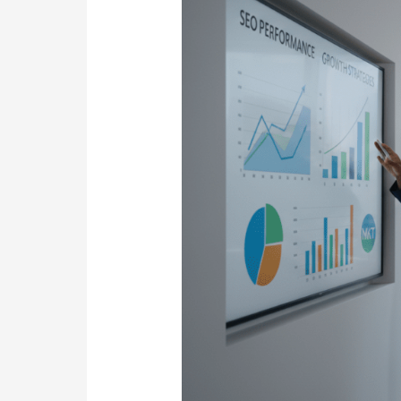
en
Consultoría
SEO
en
Buenos
Aires