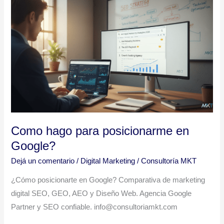
Como
hago
para
posicionarme
en
Google?
Como hago para posicionarme en
Google?
Dejá un comentario
/
Digital Marketing
/
Consultoría MKT
¿Cómo posicionarte en Google? Comparativa de marketing
digital SEO, GEO, AEO y Diseño Web. Agencia Google
Partner y SEO confiable. info@consultoriamkt.com