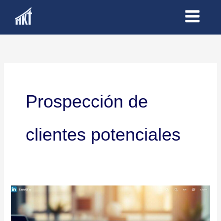
Ir
al
contenido
Prospección de
clientes potenciales
Tácticas
para
Generar