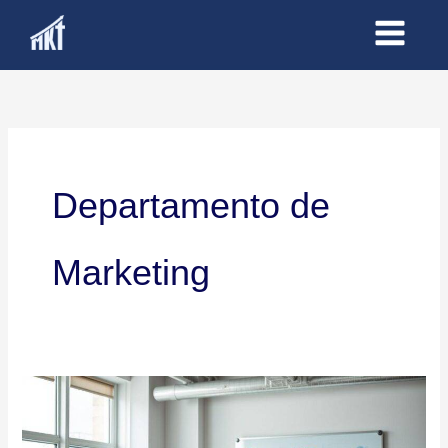
Ir
al
contenido
Departamento de
Marketing
Capacitación
Corporativa:
Marketing