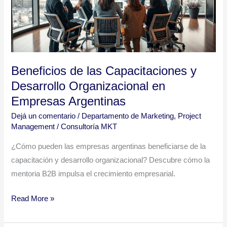
Desarrollo
Organizacional
en
Empresas
Argentinas
Beneficios de las Capacitaciones y
Desarrollo Organizacional en
Empresas Argentinas
Dejá un comentario
/
Departamento de Marketing
,
Project
Management
/
Consultoría MKT
¿Cómo pueden las empresas argentinas beneficiarse de la
capacitación y desarrollo organizacional? Descubre cómo la
mentoria B2B impulsa el crecimiento empresarial.
Read More »