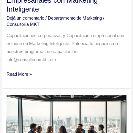
Empresariales con Marketing
Inteligente
Dejá un comentario
/
Departamento de Marketing
/
Consultoría MKT
Capacitaciones corporativas y Capacitación empresarial con
enfoque en Marketing Inteligente. Potencia tu negocio con
nuestros programas de capacitación.
info@consultoriamkt.com
Read More »
Beneficios
de
las
Capacitaciones
y