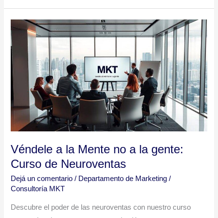
Véndele
a
la
Mente
no
a
la
gente:
Curso
de
Véndele a la Mente no a la gente:
Neuroventas
Curso de Neuroventas
Dejá un comentario
/
Departamento de Marketing
/
Consultoría MKT
Descubre el poder de las neuroventas con nuestro curso