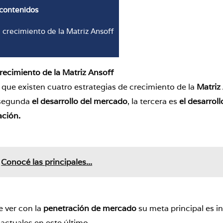
 contenidos
 crecimiento de la Matriz Ansoff
crecimiento de la Matriz Ansoff
r que existen cuatro estrategias de crecimiento de la
Matriz
 segunda
el desarrollo del
mercado
, la tercera es
el
desarroll
ificación.
Conocé las principales...
e ver con la
penetración de mercado
su meta principal es i
actuales en este último.