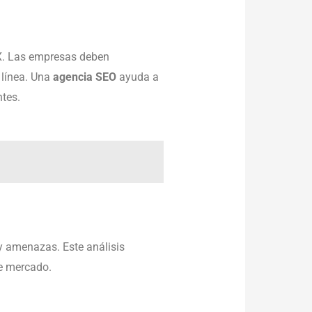
X. Las empresas deben
 línea. Una
agencia SEO
ayuda a
ntes.
 y amenazas. Este análisis
e mercado.