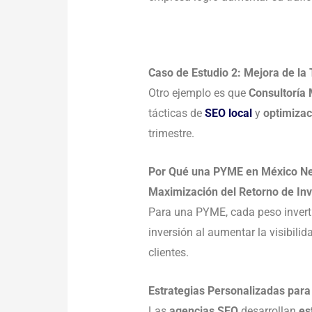
Caso de Estudio 2: Mejora de l
Otro ejemplo es que
Consultoría
tácticas de
SEO local
y
optimiza
trimestre.
Por Qué una PYME en México N
Maximización del Retorno de In
Para una PYME, cada peso invert
inversión al aumentar la visibilid
clientes.
Estrategias Personalizadas pa
Las
agencias SEO
desarrollan
es