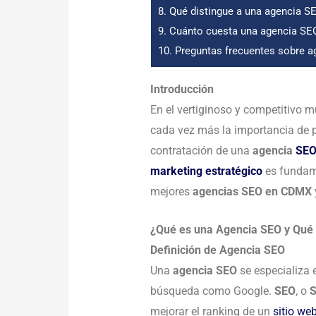
8.
Qué distingue a una agencia SE
9.
Cuánto cuesta una agencia S
10.
Preguntas frecuentes sobre 
Introducción
En el vertiginoso y competitivo 
cada vez más la importancia de p
contratación de una
agencia
SE
marketing estratégico
es fundame
mejores
agencias SEO en CDMX
¿Qué es una Agencia SEO y Qu
Definición de Agencia SEO
Una
agencia SEO
se especializa 
búsqueda como Google.
SEO
, o
S
mejorar el ranking de un
sitio we