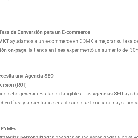
a Tasa de Conversión para un E-commerce
 MKT
ayudamos a un e-commerce en CDMX a mejorar su tasa de
ción on-page
, la tienda en línea experimentó un aumento del 30%
ecesita una Agencia SEO
versión (ROI)
ido debe generar resultados tangibles. Las
agencias SEO
ayudan
ad en línea y atraer tráfico cualificado que tiene una mayor prob
ra PYMEs
trategias personalizadas
basadas en las necesidades y objetiv