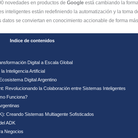
00 novedades en productos de
Google
está cambiando la forma
s inteligentes están redefiniendo la automatización y la toma 
s datos se conviertan en conocimiento accionable de forma más 
Indice de contenidos
ansformación Digital a Escala Global
 Inteligencia Artificial
Ecosistema Digital Argentino
 Revolucionando la Colaboración entre Sistemas Inteligentes
mo Funciona?
rgentinas
K): Creando Sistemas Multiagente Sofisticados
 del ADK
ra Negocios