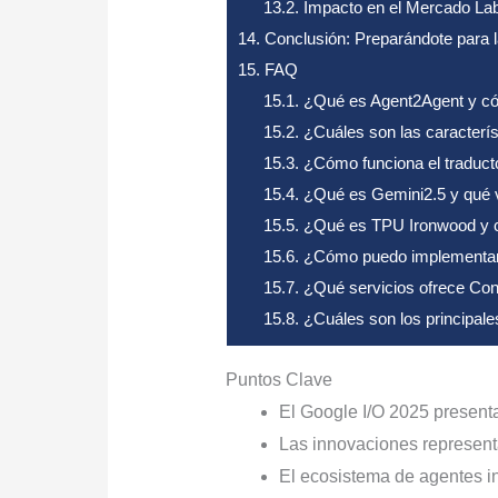
13.2.
Impacto en el Mercado La
14.
Conclusión: Preparándote para l
15.
FAQ
15.1.
¿Qué es Agent2Agent y có
15.2.
¿Cuáles son las característ
15.3.
¿Cómo funciona el traduct
15.4.
¿Qué es Gemini2.5 y qué v
15.5.
¿Qué es TPU Ironwood y có
15.6.
¿Cómo puedo implementar a
15.7.
¿Qué servicios ofrece Con
15.8.
¿Cuáles son los principale
Puntos Clave
El Google I/O 2025 present
Las innovaciones representa
El ecosistema de agentes in