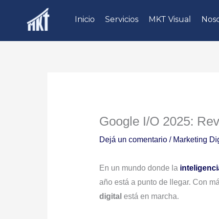
Ir
Inicio
Servicios
MKT Visual
Noso
al
contenido
Google I/O 2025: Rev
Dejá un comentario
/
Marketing Dig
En un mundo donde la
inteligencia
año está a punto de llegar. Con m
digital
está en marcha.