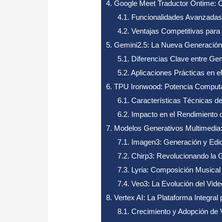
4.
Google Meet Traductor Ontime: C
4.1.
Funcionalidades Avanzadas
4.2.
Ventajas Competitivas para
5.
Gemini2.5: La Nueva Generación
5.1.
Diferencias Clave entre Gem
5.2.
Aplicaciones Prácticas en e
6.
TPU Ironwood: Potencia Computa
6.1.
Características Técnicas d
6.2.
Impacto en el Rendimiento d
7.
Modelos Generativos Multimedia
7.1.
Imagen3: Generación y Edi
7.2.
Chirp3: Revolucionando la 
7.3.
Lyria: Composición Musical 
7.4.
Veo3: La Evolución del Vide
8.
Vertex AI: La Plataforma Integral
8.1.
Crecimiento y Adopción de V