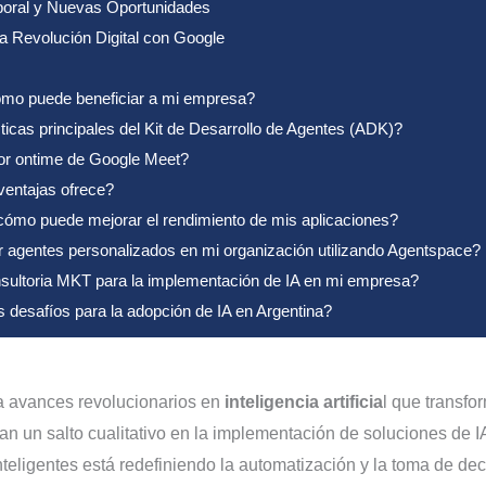
boral y Nuevas Oportunidades
a Revolución Digital con Google
mo puede beneficiar a mi empresa?
icas principales del Kit de Desarrollo de Agentes (ADK)?
or ontime de Google Meet?
entajas ofrece?
mo puede mejorar el rendimiento de mis aplicaciones?
gentes personalizados en mi organización utilizando Agentspace?
sultoria MKT para la implementación de IA en mi empresa?
s desafíos para la adopción de IA en Argentina?
a avances revolucionarios en
inteligencia artificia
l que transfo
n un salto cualitativo en la implementación de soluciones de I
teligentes está redefiniendo la automatización y la toma de de