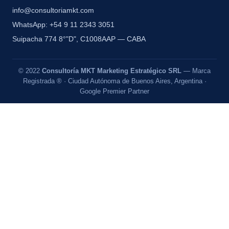
info@consultoriamkt.com
WhatsApp: +54 9 11 2343 3051
Suipacha 774 8°"D", C1008AAP — CABA
© 2022
Consultoría MKT Marketing Estratégico SRL
— Marca
Registrada ® · Ciudad Autónoma de Buenos Aires, Argentina ·
Google Premier Partner