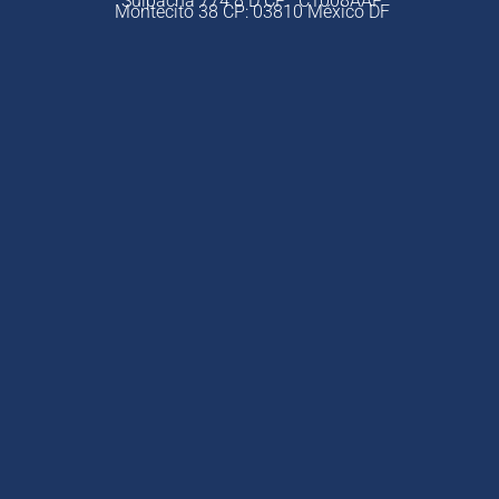
Suipacha 774 8 D CP: C1008AAP
Montecito 38 CP: 03810
México DF