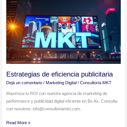
Estrategias
de
eficiencia
publicitaria
Estrategias de eficiencia publicitaria
Dejá un comentario
/
Marketing Digital
/
Consultoría MKT
Maximiza tu ROI con nuestra agencia de marketing de
performance y publicidad digital eficiente en Bs As. Consulta
con nosotros: info@consultoriamkt.com.
Read More »