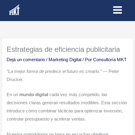
Ir
al
contenido
Estrategias de eficiencia publicitaria
Dejá un comentario
/
Marketing Digital
/ Por
Consultoría MKT
“La mejor forma de predecir el futuro es crearlo.”
— Peter
Drucker.
En un
mundo digital
cada vez más competido, las
decisiones claras generan resultados medibles. Esta sección
introduce cómo combinar tácticas para optimizar inversión,
controlar presupuesto y acelerar ventas.
Nuestra metodología se basa en escuchar objetivos,