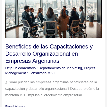
Capacitaciones
y
Desarrollo
Organizacional
en
Empresas
Argentinas
Beneficios de las Capacitaciones y
Desarrollo Organizacional en
Empresas Argentinas
Dejá un comentario
/
Departamento de Marketing
,
Project
Management
/
Consultoría MKT
¿Cómo pueden las empresas argentinas beneficiarse de la
capacitación y desarrollo organizacional? Descubre cómo la
mentoria B2B impulsa el crecimiento empresarial.
Read More »