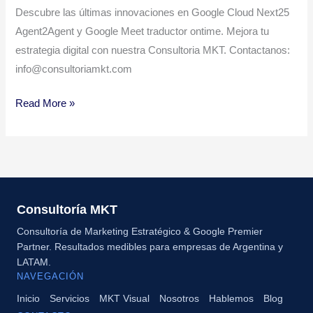
Descubre las últimas innovaciones en Google Cloud Next25
Agent2Agent y Google Meet traductor ontime. Mejora tu
estrategia digital con nuestra Consultoria MKT. Contactanos:
info@consultoriamkt.com
Read More »
Consultoría MKT
Consultoría de Marketing Estratégico & Google Premier
Partner. Resultados medibles para empresas de Argentina y
LATAM.
NAVEGACIÓN
Inicio
Servicios
MKT Visual
Nosotros
Hablemos
Blog