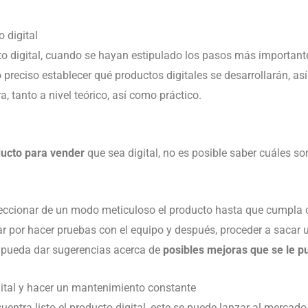
 digital
o digital, cuando se hayan estipulado los pasos más importante
o preciso establecer qué productos digitales se desarrollarán, a
a, tanto a nivel teórico, así como práctico.
ucto para vender
que sea digital, no es posible saber cuáles s
feccionar de un modo meticuloso el producto hasta que cumpla c
r por hacer pruebas con el equipo y después, proceder a sacar
y pueda dar sugerencias acerca de
posibles mejoras que se le p
gital y hacer un mantenimiento constante
entra listo el producto digital, este se puede lanzar al mercado