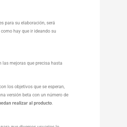
s para su elaboración, será
sí como hay que ir ideando su
on las mejoras que precisa hasta
on los objetivos que se esperan,
 una versión beta con un número de
uedan realizar al producto
.
 para que diversos usuarios lo