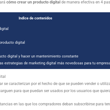
tará
cómo crear un producto digital
de manera efectiva en 4 pa
Indice de contenidos
igital
producto digital
ucto digital y hacer un mantenimiento constante
s estrategias de marketing digital más novedosas para tu empres
ital
ar se caracterizan por el hecho de que se pueden vender o utiliz
carguen para que puedan ser usados por los usuarios que quiera
ancias en las que los compradores deban subscribirse para tene