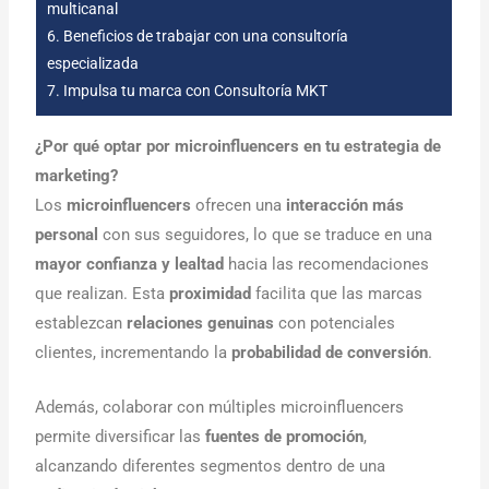
multicanal
6.
Beneficios de trabajar con una consultoría
especializada
7.
Impulsa tu marca con Consultoría MKT
¿Por qué optar por microinfluencers en tu estrategia de
marketing?
Los
microinfluencers
ofrecen una
interacción más
personal
con sus seguidores, lo que se traduce en una
mayor confianza y lealtad
hacia las recomendaciones
que realizan. Esta
proximidad
facilita que las marcas
establezcan
relaciones genuinas
con potenciales
clientes, incrementando la
probabilidad de conversión
.
Además, colaborar con múltiples microinfluencers
permite diversificar las
fuentes de promoción
,
alcanzando diferentes segmentos dentro de una