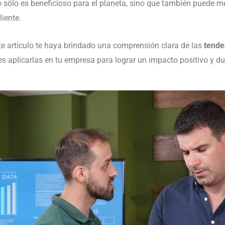
 sólo es beneficioso para el planeta, sino que también puede me
liente.
e artículo te haya brindado una comprensión clara de las
tende
 aplicarlas en tu empresa para lograr un impacto positivo y du