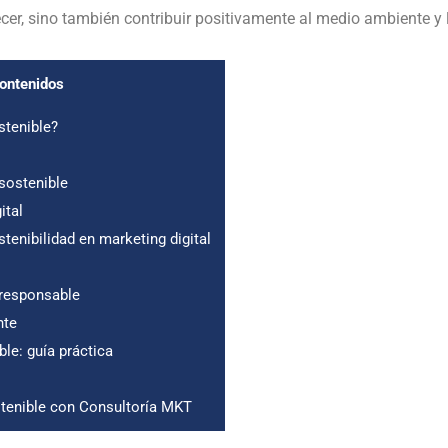
er, sino también contribuir positivamente al medio ambiente y 
contenidos
stenible?
sostenible
ital
tenibilidad en marketing digital
responsable
nte
le: guía práctica
stenible con Consultoría MKT