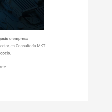
egocio o empresa
sector, en Consultoría MKT
egocio
.
arte.