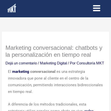
Ir
al
contenido
Marketing conversacional: chatbots y
la personalización en tiempo real
Dejá un comentario
/
Marketing Digital
/ Por
Consultoría MKT
El
marketing
conversacional
es una estrategia
innovadora que pone al cliente en el centro de la
comunicación, permitiendo interacciones bidireccionales
en tiempo real.
A diferencia de los métodos tradicionales, esta
estrategia utiliza canales como chats en vivo,
redes