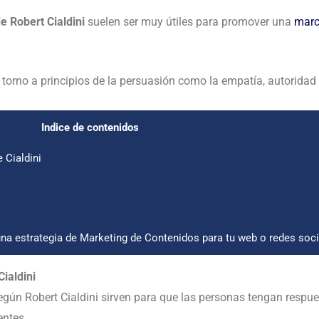
de Robert Cialdini
suelen ser muy útiles para promover una
mar
 torno a principios de la persuasión como la empatía, autoridad
Indice de contenidos
 Cialdini
a estrategia de Marketing de Contenidos para tu web o redes soci
Cialdini
según Robert Cialdini sirven para que las personas tengan resp
entes.