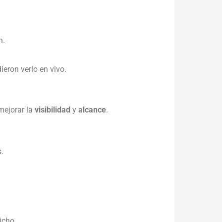
n.
eron verlo en vivo.
mejorar la
visibilidad
y
alcance
.
s.
icho.